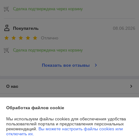
Сделка подтверждена через корзину
Покупатель
08.06.2026
Отлично
Сделка подтверждена через корзину
Показать все отзывы
О нас
Контакты
Обработка файлов cookie
Доставка и оплата
Мы используем файлы cookies для обеспечения удобства
пользователей портала и предоставления персональных
рекомендаций.
Вы можете настроить файлы cookies или
График работы
отключить их.