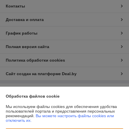
Контакты
Доставка и оплата
График работы
Полная версия сайта
Политика обработки cookies
Сайт создан на платформе Deal.by
Информация для покупателя
Обработка файлов cookie
Юридическое лицо:
ООО "Проабразив"
220035, г.Минск, ул. Игнатенко, дом 4, корпус 2, помещение 8
Мы используем файлы cookies для обеспечения удобства
пользователей портала и предоставления персональных
Регистрационный номер ЕГР: 192437121
рекомендаций.
Вы можете настроить файлы cookies или
отключить их.
УНП: 192437121