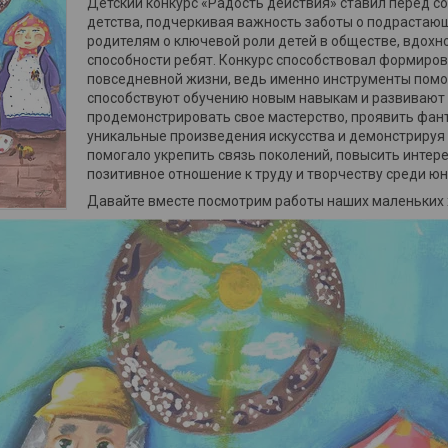
Детский конкурс «Радость действия» ставил перед с
детства, подчеркивая важность заботы о подрастаю
родителям о ключевой роли детей в обществе, вдох
способности ребят. Конкурс способствовал формиро
повседневной жизни, ведь именно инструменты помо
способствуют обучению новым навыкам и развивают в
продемонстрировать свое мастерство, проявить фант
уникальные произведения искусства и демонстрируя
помогало укрепить связь поколений, повысить интере
позитивное отношение к труду и творчеству среди юн
Давайте вместе посмотрим работы наших маленьких