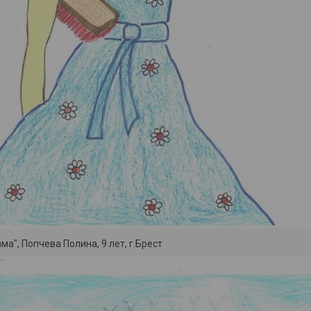
мама", Попчева Полина, 9 лет, г.Брест