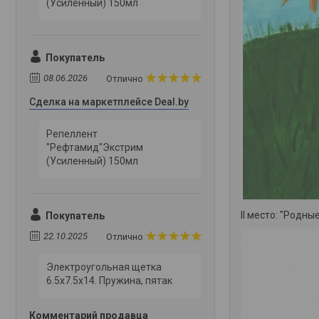
(Усиленный) 150мл
Покупатель
08.06.2026
Отлично
Сделка на маркетплейсе Deal.by
Репеллент
"Рефтамид"Экстрим
(Усиленный) 150мл
II место: "Родны
Покупатель
22.10.2025
Отлично
Электроугольная щетка
6.5х7.5х14. Пружина, пятак
Комментарий продавца