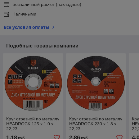
Безналичный расчет (накладные)
Наличными
Все условия оплаты
Подобные товары компании
Круг отрезной по металлу
Круг отрезной по металлу
Кру
HEADROCK 125 х 1.0 х
HEADROCK 230 х 1.8 х
HE
22,23
22,23
22,
1,18
2,86
4,
руб.
руб.