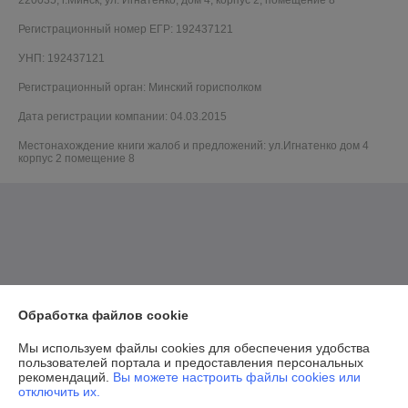
220035, г.Минск, ул. Игнатенко, дом 4, корпус 2, помещение 8
Регистрационный номер ЕГР: 192437121
УНП: 192437121
Регистрационный орган: Минский горисполком
Дата регистрации компании: 04.03.2015
Местонахождение книги жалоб и предложений: ул.Игнатенко дом 4
корпус 2 помещение 8
Обработка файлов cookie
Мы используем файлы cookies для обеспечения удобства
пользователей портала и предоставления персональных
рекомендаций.
Вы можете настроить файлы cookies или
отключить их.