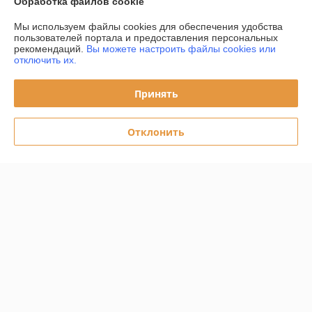
Обработка файлов cookie
Сделка подтверждена через корзину
Мы используем файлы cookies для обеспечения удобства
пользователей портала и предоставления персональных
рекомендаций.
Вы можете настроить файлы cookies или
Покупатель
08.06.2026
отключить их.
Отлично
Принять
Сделка подтверждена через корзину
Отклонить
Показать все отзывы
О нас
Контакты
Доставка и оплата
График работы