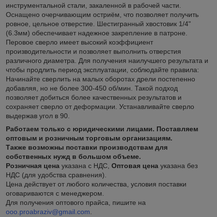
инструментальной стали, закаленной в рабочей части.
Оснащено очерчивающим остриём, что позволяет получить
ровное, цельное отверстие. Шестигранный хвостовик 1/4"
(6.3мм) обеспечивает надежное закрепление в патроне.
Перовое сверло имеет высокий коэффициент
производительности и позволяет выполнить отверстия
различного диаметра. Для получения наилучшего результата и
чтобы продлить период эксплуатации, соблюдайте правила:
Начинайте сверлить на малых оборотах дрели постепенно
добавляя, но не более 300-450 об/мин. Такой подход
позволяет добиться более качественных результатов и
сохраняет сверло от деформации. Устанавливайте сверло
выдержав угол в 90.
Работаем только с юридическими лицами. Поставляем
оптовым и розничным торговым организациям.
Также возможны поставки производствам для
собственных нужд в большом объеме.
Розничная цена
указана с НДС,
Оптовая цена
указана без
НДС (для удобства сравнения).
Цена действует от любого количества, условия поставки
оговариваются с менеджером.
Для получения оптового прайса, пишите на
ooo.proabraziv@gmail.com
.