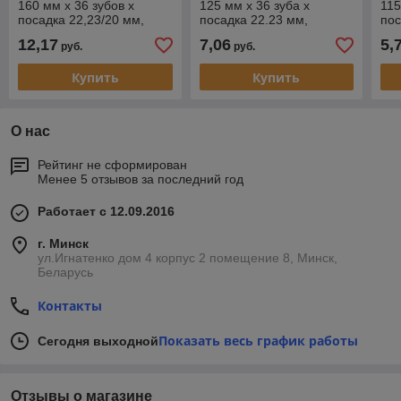
160 мм х 36 зубов х
125 мм х 36 зуба х
115
посадка 22,23/20 мм,
посадка 22.23 мм,
пос
Vertex
HeadRock
He
12,17
7,06
5,
руб.
руб.
Купить
Купить
О нас
Рейтинг не сформирован
Менее 5 отзывов за последний год
Работает с 12.09.2016
г. Минск
ул.Игнатенко дом 4 корпус 2 помещение 8, Минск,
Беларусь
Контакты
Показать весь график работы
Сегодня выходной
Отзывы о магазине