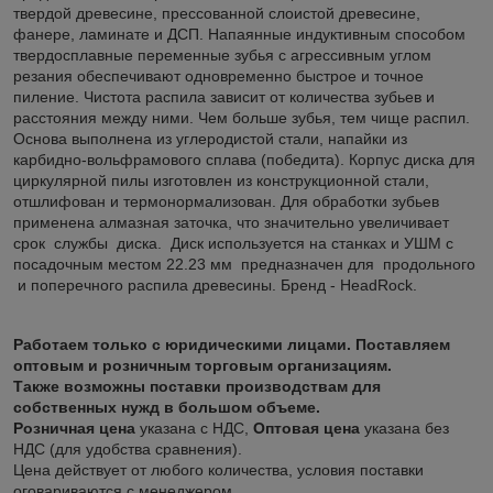
твердой древесине, прессованной слоистой древесине,
фанере, ламинате и ДСП. Напаянные индуктивным способом
твердосплавные переменные зубья с агрессивным углом
резания обеспечивают одновременно быстрое и точное
пиление. Чистота распила зависит от количества зубьев и
расстояния между ними. Чем больше зубья, тем чище распил.
Основа выполнена из углеродистой стали, напайки из
карбидно-вольфрамового сплава (победита). Корпус диска для
циркулярной пилы изготовлен из конструкционной стали,
отшлифован и термонормализован. Для обработки зубьев
применена алмазная заточка, что значительно увеличивает
срок службы диска. Диск используется на станках и УШМ с
посадочным местом 22.23 мм предназначен для продольного
и поперечного распила древесины. Бренд - HeadRock.
Работаем только с юридическими лицами. Поставляем
оптовым и розничным торговым организациям.
Также возможны поставки производствам для
собственных нужд в большом объеме.
Розничная цена
указана с НДС,
Оптовая цена
указана без
НДС (для удобства сравнения).
Цена действует от любого количества, условия поставки
оговариваются с менеджером.