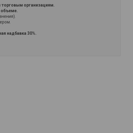
 торговым организациям.
 объеме.
внения).
жером.
ая надбавка 30%.