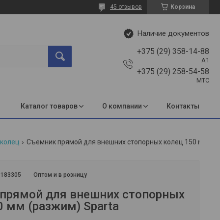
45 отзывов
Корзина
Наличие документов
+375 (29) 358-14-88
A1
+375 (29) 258-54-58
МТС
Каталог товаров
О компании
Контакты
 колец
Съемник прямой для внешних стопорных колец 150 мм (разжим) sparta
:
183305
Оптом и в розницу
прямой для внешних стопорных
0 мм (разжим) Sparta