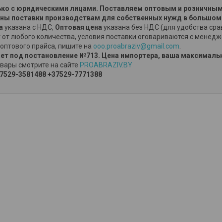
ко с юридическими лицами. Поставляем оптовым и розничным
ы поставки производствам для собственных нужд в большом
на
указана с НДС,
Оптовая цена
указана без НДС (для удобства сра
 от любого количества, условия поставки оговариваются с менед
оптового прайса, пишите на
ooo.proabraziv@gmail.com
.
ет под постановление №713. Цена импортера, ваша максимальн
вары смотрите на сайте
PROABRAZIV.BY
7529-3581488
+37529-7771388