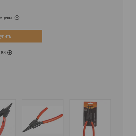
е цены
упить
-88