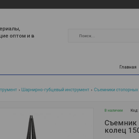
ериалы,
щие оптом и в
Главная
струмент
Шарнирно-губцевый инструмент
Съемники стопорных
В наличии
Код
Съемник 
колец 15