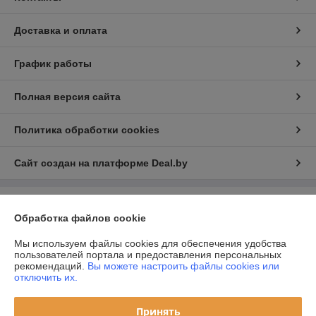
Доставка и оплата
График работы
Полная версия сайта
Политика обработки cookies
Сайт создан на платформе Deal.by
Информация для покупателя
Обработка файлов cookie
Юридическое лицо:
ООО "Проабразив"
220035, г.Минск, ул. Игнатенко, дом 4, корпус 2, помещение 8
Мы используем файлы cookies для обеспечения удобства
пользователей портала и предоставления персональных
Регистрационный номер ЕГР: 192437121
рекомендаций.
Вы можете настроить файлы cookies или
отключить их.
УНП: 192437121
Регистрационный орган: Минский горисполком
Принять