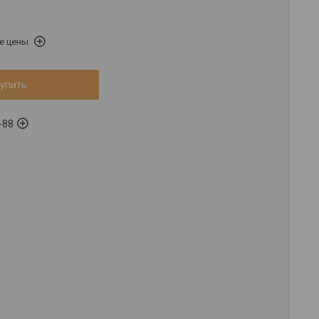
е цены
упить
-88