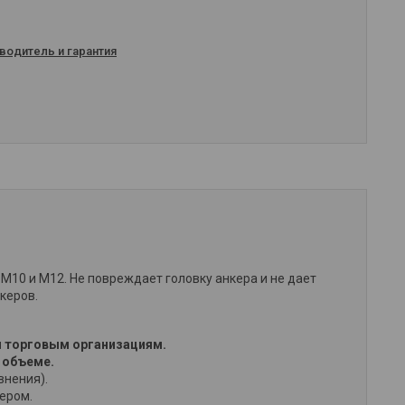
водитель и гарантия
 М10 и М12. Не повреждает головку анкера и не дает
керов.
 торговым организациям.
 объеме.
внения).
жером.