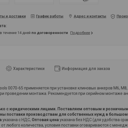
ты и доставки
График работы
Адрес и контакты
Произ
 в течение 14 дней
по договоренности
Подробнее
Характеристики
Информация для заказа
tools 0070-65 применяется при установке клиновых анкеров M6, М8,
ри проведении монтажа. Рекомендуется при серийном монтаже ан
ко с юридическими лицами. Поставляем оптовым и розничным
ы поставки производствам для собственных нужд в большом
на
указана с НДС,
Оптовая цена
указана без НДС (для удобства сра
 от любого количества, условия поставки оговариваются с менед