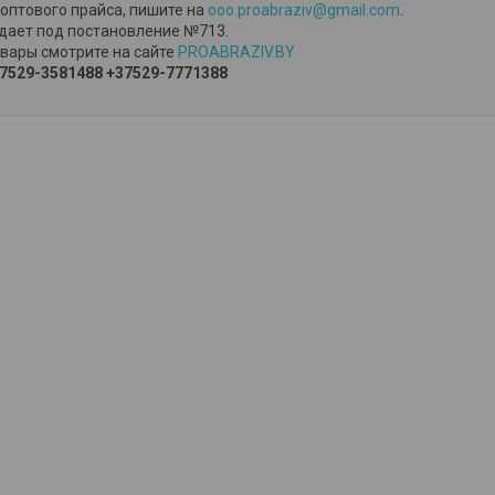
оптового прайса, пишите на
ooo.proabraziv@gmail.com
.
дает под постановление №713.
вары смотрите на сайте
PROABRAZIV.BY
7529-3581488
+37529-7771388