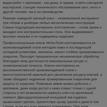
видов работ с крепежом - как дома, в гараже, в авто-слесарной
мастерской, станции технического обслуживания авто, мото и
другой техники, так и на производстве.
Рожково-накидной гаечный ключ – незаменимый инструмент
при сборке и разборке любых металлических конструкций.
Самые подходящие материалы изготовления – сплав хрома и
ванадия или инструментальная сталь. Они выдерживают
высокие нагрузки и не подвержены коррозии.
Профессиональные ключи VertexTools изготавливаются из
хромованадиевой стали методом ковки и последующей
холодной штамповки, закалены, имеют стойкое хромированное
покрытие. Проходят прецизионную механическую обработку,
благодаря чему достигаются максимальные ресурс и
геометрическая точность. Ключи изготовлены из
высококачественной хромованадиевой стали с
многоступенчатой закалкой для увеличения ресурса ключей, а
также обладают надежным хромированным покрытием для
защиты от коррозии. Рожковым зевом можно работать с
крепежом, даже когда доступ к нему открыт только с одной
стороны и нет возможности накинуть ключ на крепежный
элемент. Двенадцатигранный кольцевой зев надежно
захватывает крепеж, препятствуя срыву граней и даже в том
случае, если его углы немного повреждены. При этом