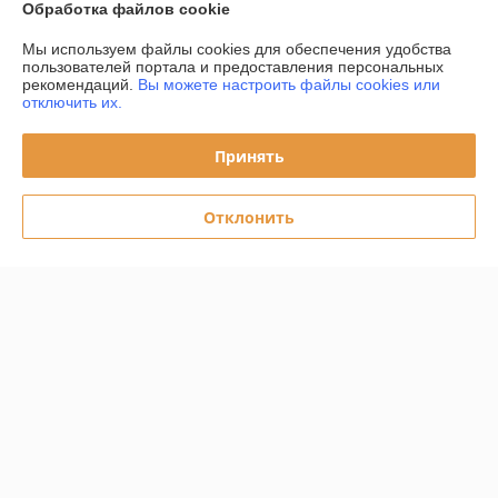
Обработка файлов cookie
О нас
Мы используем файлы cookies для обеспечения удобства
пользователей портала и предоставления персональных
Контакты
рекомендаций.
Вы можете настроить файлы cookies или
отключить их.
Доставка и оплата
Принять
График работы
Отклонить
Полная версия сайта
Политика обработки cookies
Сайт создан на платформе Deal.by
Информация для покупателя
Юридическое лицо:
ООО "Проабразив"
220035, г.Минск, ул. Игнатенко, дом 4, корпус 2, помещение 8
Регистрационный номер ЕГР: 192437121