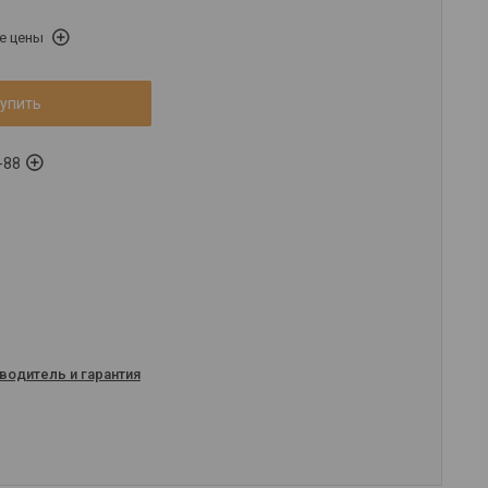
е цены
упить
-88
водитель и гарантия