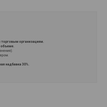
 торговым организациям.
 объеме.
внения).
жером.
ая надбавка 30%.