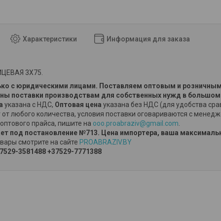
Характеристики
Информация для заказа
ЦЕВАЯ 3Х75.
ко с юридическими лицами. Поставляем оптовым и розничным
ы поставки производствам для собственных нужд в большом
на
указана с НДС,
Оптовая цена
указана без НДС (для удобства сра
 от любого количества, условия поставки оговариваются с менед
оптового прайса, пишите на
ooo.proabraziv@gmail.com
.
ет под постановление №713. Цена импортера, ваша максимальн
вары смотрите на сайте
PROABRAZIV.BY
7529-3581488
+37529-7771388