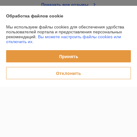
Показать все отзывы
Обработка файлов cookie
О нас
Мы используем файлы cookies для обеспечения удобства
пользователей портала и предоставления персональных
рекомендаций.
Вы можете настроить файлы cookies или
Контакты
отключить их.
Доставка и оплата
Принять
График работы
Отклонить
Полная версия сайта
Политика обработки cookies
Сайт создан на платформе Deal.by
Информация для покупателя