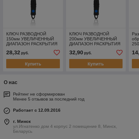
КЛЮЧ РАЗВОДНОЙ
КЛЮЧ РАЗВОДНОЙ
Раз
150мм УВЕЛИЧЕННЫЙ
200мм УВЕЛИЧЕННЫЙ
обр
ДИАПАЗОН РАСКРЫТИЯ
ДИАПАЗОН РАСКРЫТИЯ
25
С ТОНКИМИ ГУБКАМИ
С ТОНКИМИ ГУБКАМИ
28,32
32,90
14
руб.
руб.
Купить
Купить
О нас
Рейтинг не сформирован
Менее 5 отзывов за последний год
Работает с 12.09.2016
г. Минск
ул.Игнатенко дом 4 корпус 2 помещение 8, Минск,
Беларусь