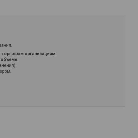
вания.
 торговым организациям.
 объеме.
внения).
жером.