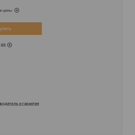
е цены
упить
-88
водитель и гарантия