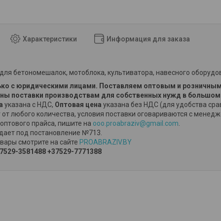
Характеристики
Информация для заказа
для бетономешалок, мотоблока, культиватора, навесного оборудо
ко с юридическими лицами. Поставляем оптовым и розничным
ы поставки производствам для собственных нужд в большом
на
указана с НДС,
Оптовая цена
указана без НДС (для удобства сра
 от любого количества, условия поставки оговариваются с менед
оптового прайса, пишите на
ooo.proabraziv@gmail.com
.
дает под постановление №713.
вары смотрите на сайте
PROABRAZIV.BY
7529-3581488
+37529-7771388