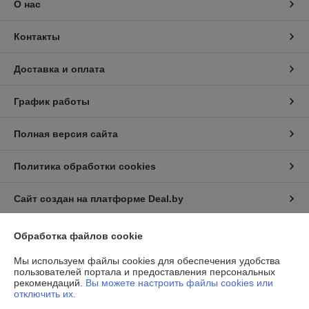
О нас
Контакты
Доставка и оплата
График работы
Полная версия сайта
Политика обработки cookies
Сайт создан на платформе Deal.by
Обработка файлов cookie
Информация для покупателя
Мы используем файлы cookies для обеспечения удобства
Юридическое лицо:
ООО "Проабразив"
пользователей портала и предоставления персональных
220035, г.Минск, ул. Игнатенко, дом 4, корпус 2, помещение 8
рекомендаций.
Вы можете настроить файлы cookies или
отключить их.
Регистрационный номер ЕГР: 192437121