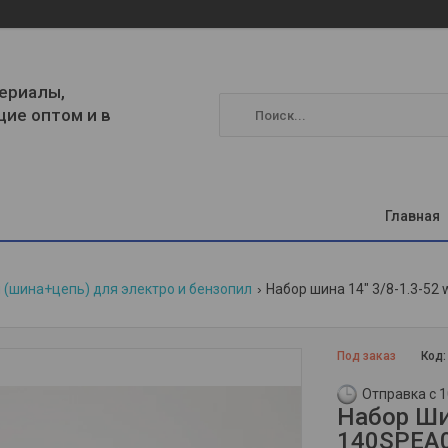
ериалы,
щие оптом и в
Главная
(шина+цепь) для электро и бензопил
Под заказ
Код
Отправка с 1
Набор Шин
140SPEA0