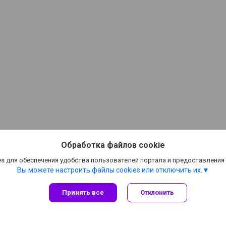
Обработка файлов cookie
Информация для покупателя
s для обеспечения удобства пользователей портала и предоставления
Вы можете настроить файлы cookies или отключить их.
ООО "Проабразив"
Принять все
Отклонить
220035, г.Минск, ул. Игнатенко, дом 4, корпус 2, помещение 8
Дата регистрации в Торговом реестре/Реестре бытовых
услуг: 04.01.2023