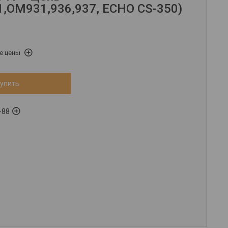
1,OM931,936,937, ECHO CS-350)
е цены
упить
-88