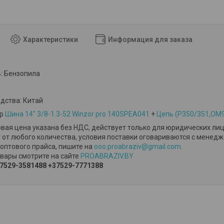
Характеристики
Информация для заказа
: Бензопила
дства: Китай
ор
Шина 14″ 3/8-1.3-52 Winzor pro 140SPEA041
+
Цепь (P350/351,OM9
вая цена указана без НДС, действует только для юридических лиц
 от любого количества, условия поставки оговариваются с менед
оптового прайса, пишите на
ooo.proabraziv@gmail.com
.
вары смотрите на сайте
PROABRAZIV.BY
7529-3581488
+37529-7771388