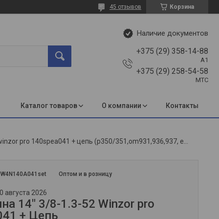
45 отзывов
Корзина
Наличие документов
+375 (29) 358-14-88
A1
+375 (29) 258-54-58
МТС
Каталог товаров
О компании
Контакты
Набор шина 14″ 3/8-1.3-52 winzor pro 140spea041 + цепь (p350/351,om931,936,937, echo cs-350)
:
W4N140A041set
Оптом и в розницу
0 августа 2026
а 14″ 3/8-1.3-52 Winzor pro
41 + Цепь