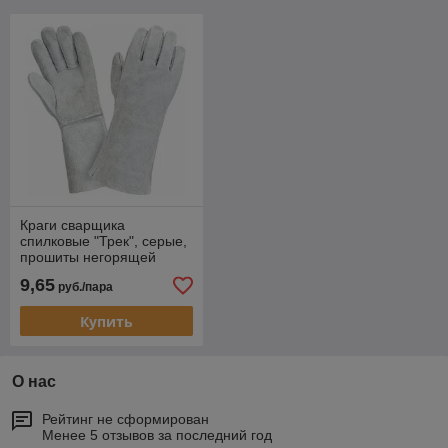
Краги сварщика
спилковые "Трек", серые,
прошиты негорящей
кевларовой нитью (из
9,65
руб./пара
натуральной кожи)
Купить
О нас
Рейтинг не сформирован
Менее 5 отзывов за последний год