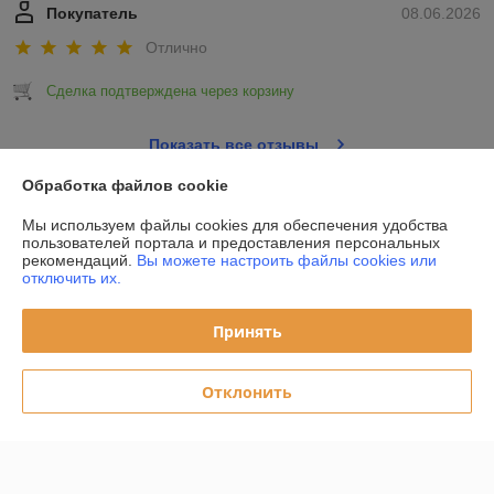
Покупатель
08.06.2026
Отлично
Сделка подтверждена через корзину
Показать все отзывы
Обработка файлов cookie
О нас
Мы используем файлы cookies для обеспечения удобства
пользователей портала и предоставления персональных
рекомендаций.
Вы можете настроить файлы cookies или
Контакты
отключить их.
Доставка и оплата
Принять
График работы
Отклонить
Полная версия сайта
Политика обработки cookies