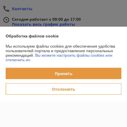
Контакты
Сегодня работает с 09:00 до 17:00
Показать весь график работы
Обработка файлов cookie
Отзывы о магазине
Мы используем файлы cookies для обеспечения удобства
пользователей портала и предоставления персональных
45 отзывов за всё время
рекомендаций.
Вы можете настроить файлы cookies или
отключить их.
Покупатель
08.06.2026
Принять
Отлично
Сделка подтверждена через корзину
Отклонить
Покупатель
08.06.2026
Отлично
Сделка подтверждена через корзину