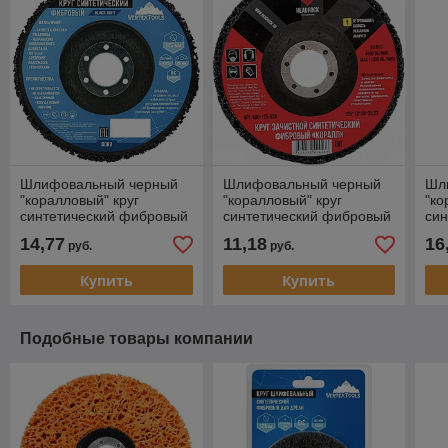
Шлифовальный черный
Шлифовальный черный
Шл
"коралловый" круг
"коралловый" круг
"ко
синтетический фибровый
синтетический фибровый
си
125 мм Vertex
125 мм HeadRock
для
14,77
11,18
16
руб.
руб.
пе
Ver
Купить
Купить
Подобные товары компании