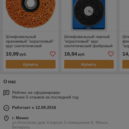
Шлифовальный
Шлифовальный черный
Шл
оранжевый "коралловый"
"коралловый" круг
фи
круг синтетический
синтетический фибровый
"ко
фибровый BAT 125 мм
для дрели с
си
10,99
16,94
14
руб.
руб.
переходником 125 мм
125
Vertex
Купить
Купить
О нас
Рейтинг не сформирован
Менее 5 отзывов за последний год
Работает с 12.09.2016
г. Минск
ул.Игнатенко дом 4 корпус 2 помещение 8, Минск,
Беларусь