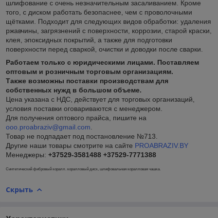
шлифование с очень незначительным засаливанием. Кроме
того, с диском работать безопаснее, чем с проволочными
щётками. Подходит для следующих видов обработки: удаления
ржавчины, загрязнений с поверхности, коррозии, старой краски,
клея, эпоксидных покрытий, а также для подготовки
поверхности перед сваркой, очистки и доводки после сварки.
Работаем только с юридическими лицами. Поставляем
оптовым и розничным торговым организациям.
Также возможны поставки производствам для
собственных нужд в большом объеме.
Цена
указана с НДС, действует для торговых организаций,
условия поставки оговариваются с менеджером.
Для получения оптового прайса, пишите на
ooo.proabraziv@gmail.com
.
Товар не подпадает под постановление №713.
Другие наши товары смотрите на сайте
PROABRAZIV.BY
Менеджеры:
+37529-3581488
+37529-7771388
Синтетический фибровый коралл. коралловый диск, шлифовальная коралловая чашка.
Скрыть