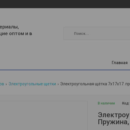
ериалы,
щие оптом и в
Главная
ов
Электроугольные щетки
Электроугольная щётка 7x17x17. п
В наличии
Код
Электроу
Пружина,