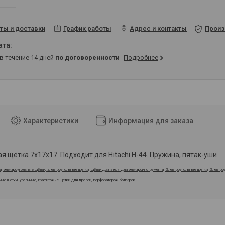
ты и доставки
График работы
Адрес и контакты
Произ
 в течение 14 дней
по договоренности
Подробнее
Характеристики
Информация для заказа
я щётка 7x17x17. Подходит для Hitachi H-44. Пружина, пятак-уши
а, электроугольные щётки, электроугольные щетки, щётки двигателя для электроинструмента, Электроугольные щетки, Электр
ные щетки, угольные, графитовые щетки для дрелей, перфораторов, болгарок.