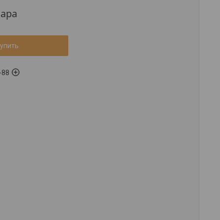
пара
упить
-88