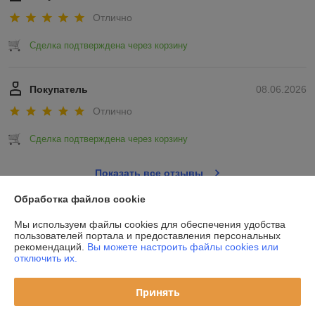
Отлично
Сделка подтверждена через корзину
Покупатель
08.06.2026
Отлично
Сделка подтверждена через корзину
Показать все отзывы
Обработка файлов cookie
О нас
Мы используем файлы cookies для обеспечения удобства
пользователей портала и предоставления персональных
рекомендаций.
Вы можете настроить файлы cookies или
Контакты
отключить их.
Доставка и оплата
Принять