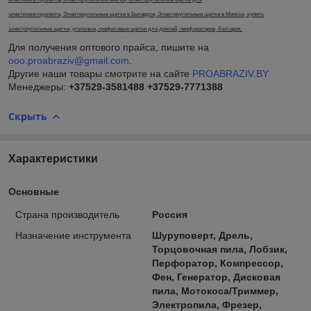
электроинструмента, Электроугольные щетки в Беларуси, Электроугольные щетки в Минске, купить
электроугольные щетки, угольные, графитовые щетки для дрелей, перфораторов, болгарок.
Для получения оптового прайса, пишите на
ooo.proabraziv@gmail.com
.
Другие наши товары смотрите на сайте
PROABRAZIV.BY
Менеджеры:
+37529-3581488
+37529-7771388
Скрыть
Характеристики
Основные
Страна производитель
Россия
Назначение инструмента
Шуруповерт, Дрель,
Торцовочная пила, Лобзик,
Перфоратор, Компрессор,
Фен, Генератор, Дисковая
пила, Мотокоса/Триммер,
Электропила, Фрезер,