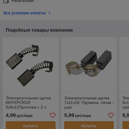
Наличными
Все условия оплаты
Подобные товары компании
Электроугольная щетка
Электроугольная щетка
Эле
ИНТЕРСКОЛ
7х11х18. Пружина, пятак -
6х1
5х8х11Проточка с 2-х
уши
пря
сторон,пружина,квадр.пятак-
уш
4,99
5,99
5,
руб./пара
руб./пара
уши ( МП-65Э)
Купить
Купить