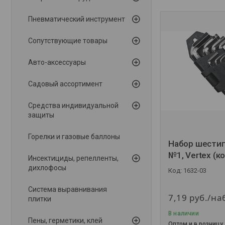
Пневматический инструмент
Сопутствующие товары
Авто-аксессуары
Садовый ассортимент
Средства индивидуальной
защиты
Горелки и газовые баллоны
Набор шести
№1, Vertex (к
Инсектициды, репелленты,
дихлофосы
1632-03
Система выравнивания
7,19
руб.
/на
плитки
В наличии
Пены, герметики, клей
Оптом и в розницу