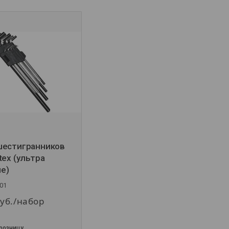
шестигранников
tex (ультра
е)
01
уб.
/набор
 розницу