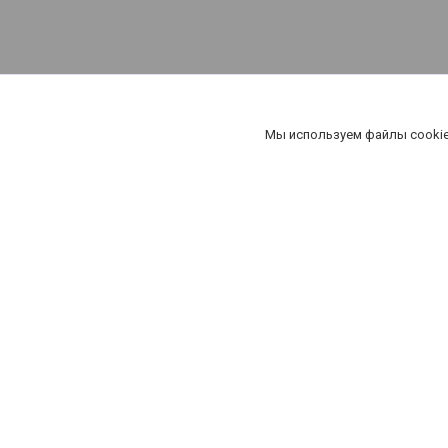
Мы используем файлы cookie
OOO "ПРОАБРАЗИВ"
ул.Игнатенко дом 4 корпус 2 помещение 8, Минск, Беларусь
+375296786500 Директор
+375 (29) 358-14-88
A1
+375 (29) 258-54-58