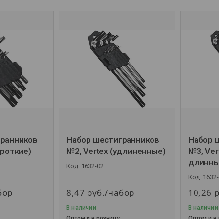
гранников
Набор шестигранников
Набор 
ороткие)
№2, Vertex (удлиненные)
№3, Ver
длинны
1632-02
1632-
бор
8,47
руб.
/набор
10,26
р
В наличии
В наличии
Оптом и в розницу
Оптом и в