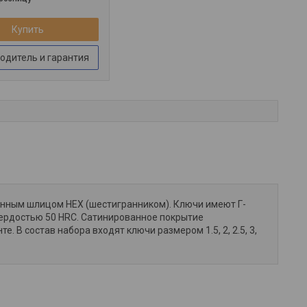
Купить
одитель и гарантия
енным шлицом HEX (шестигранником). Ключи имеют Г-
ердостью 50 HRС. Сатинированное покрытие
В состав набора входят ключи размером 1.5, 2, 2.5, 3,