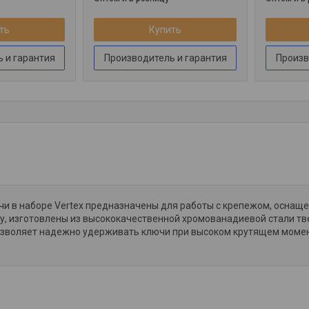
ть
Купить
 и гарантия
Производитель и гарантия
Произв
и в наборе Vertex предназначены для работы с крепежом, оснащ
, изготовлены из высококачественной хромованадиевой стали тв
зволяет надежно удерживать ключи при высоком крутящем моменте. 
.